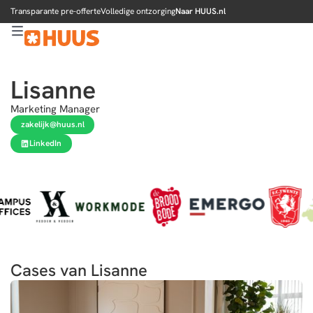
Transparante pre-offerte
Volledige ontzorging
Naar HUUS.nl
Lisanne
Marketing Manager
zakelijk@huus.nl
LinkedIn
Cases van Lisanne