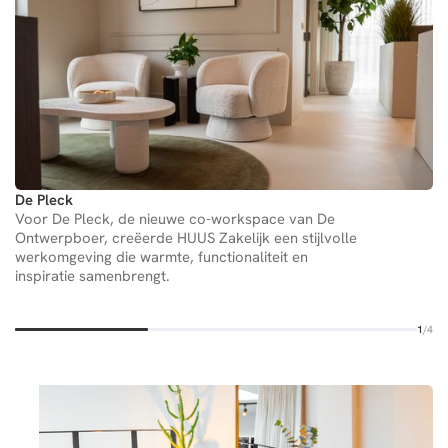
De Pleck
We
Voor De Pleck, de nieuwe co-workspace van De
HU
Ontwerpboer, creëerde HUUS Zakelijk een stijlvolle
We
werkomgeving die warmte, functionaliteit en
co
inspiratie samenbrengt.
sa
me
1
/4