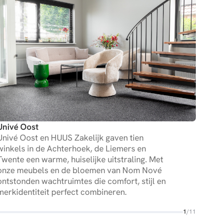
Univé Oost
De 
Univé Oost en HUUS Zakelijk gaven tien
HUUS
winkels in de Achterhoek, de Liemers en
van 
Twente een warme, huiselijke uitstraling. Met
Heng
onze meubels en de bloemen van Nom Nové
vint
ontstonden wachtruimtes die comfort, stijl en
onts
merkidentiteit perfect combineren.
die 
1
/
11