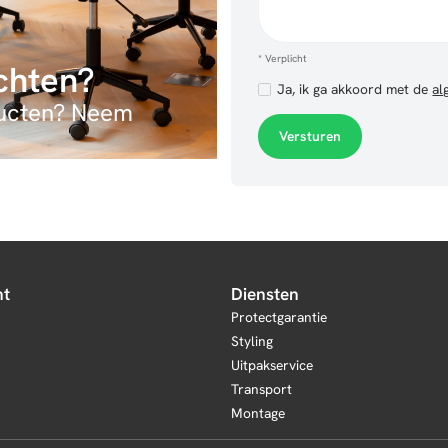
* Verplicht
ichten?
Ja, ik ga akkoord met de
al
ducten? Neem
nt
Diensten
Protectgarantie
Styling
Uitpakservice
Transport
Montage