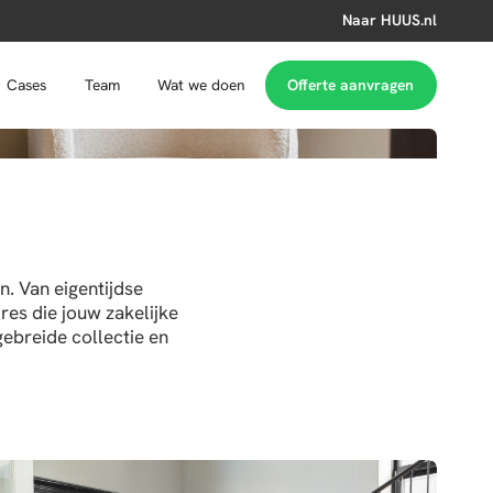
Naar HUUS.nl
Cases
Team
Wat we doen
Offerte aanvragen
. Van eigentijdse
res die jouw zakelijke
gebreide collectie en