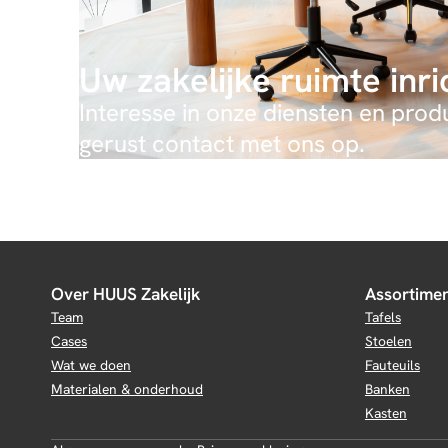
Uw zakelijke ruimte inr
Interesse in onze diensten en pro
gerust contact met ons op.
Over HUUS Zakelijk
Assortime
Team
Tafels
Cases
Stoelen
Wat we doen
Fauteuils
Materialen & onderhoud
Banken
Kasten