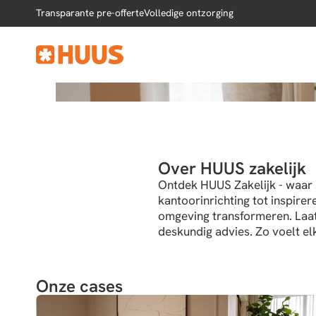
Voel je thuis op je we
Transparante pre-offerte
Volledige ontzorging
meubels van HUUS
Bekijk onze cases
Over HUUS zakelijk
Ontdek HUUS Zakelijk - waar 
kantoorinrichting tot inspirer
omgeving transformeren. Laat 
deskundig advies. Zo voelt el
Onze cases