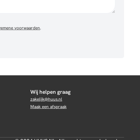
gemene voorwaarden
.
Wij helpen graag
zakelijk@huus.nl
Maak een afspraak