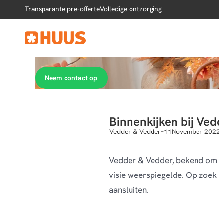
Transparante pre-offerte
Volledige ontzorging
Neem contact op
Binnenkijken bij Ve
Vedder & Vedder
–
11
November 202
Vedder & Vedder, bekend om h
visie weerspiegelde. Op zoek 
aansluiten.