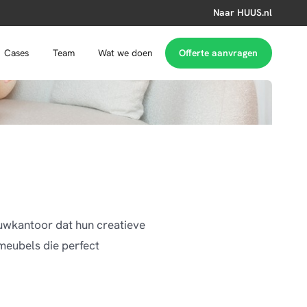
Naar HUUS.nl
Cases
Team
Wat we doen
Offerte aanvragen
euwkantoor dat hun creatieve
 meubels die perfect