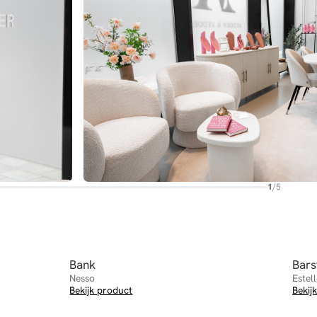
1
/
5
Bank
Bars
Nesso
Estel
Bekijk product
Bekij